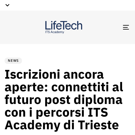
TO
NA
PUBLISHED
Author
Published
IN:
on:
NEWS
Iscrizioni ancora
aperte: connettiti al
futuro post diploma
con i percorsi ITS
Academy di Trieste