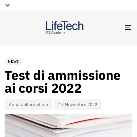
TO
NA
PUBLISHED
Author
Published
IN:
on:
NEWS
Test di ammissione
ai corsi 2022
Anna dallarmellina
17 Novembre 2022