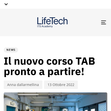
TO
NA
PUBLISHED
Author
Published
IN:
on:
NEWS
Il nuovo corso TAB
pronto a partire!
Anna dallarmellina
13 Ottobre 2022