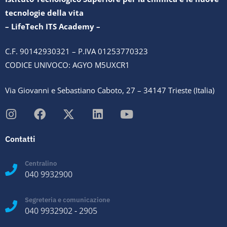
tecnologie della vita
– LifeTech ITS Academy –
C.F. 90142930321 – P.IVA 01253770323
CODICE UNIVOCO: AGYO M5UXCR1
Via Giovanni e Sebastiano Caboto, 27 – 34147 Trieste (Italia)
Contatti
Centralino
040 9932900
Segreteria e comunicazione
040 9932902
-
2905