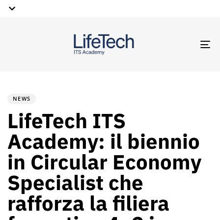
TO
NA
PUBLISHED
Author
Published
IN:
on:
NEWS
LifeTech ITS
Academy: il biennio
in Circular Economy
Specialist che
rafforza la filiera