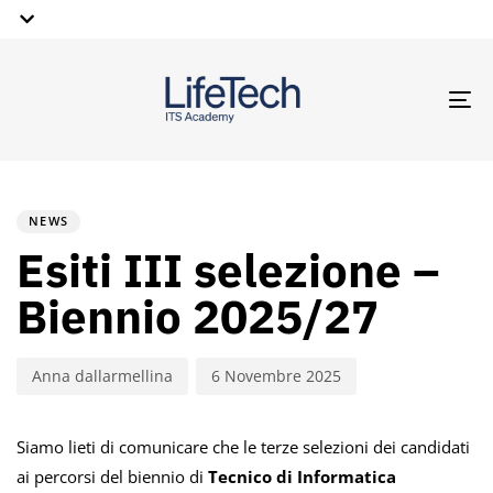
TO
NA
PUBLISHED
Author
Published
IN:
on:
NEWS
Esiti III selezione –
Biennio 2025/27
Anna dallarmellina
6 Novembre 2025
Siamo lieti di comunicare che le terze selezioni dei candidati
ai percorsi del biennio di
Tecnico di Informatica