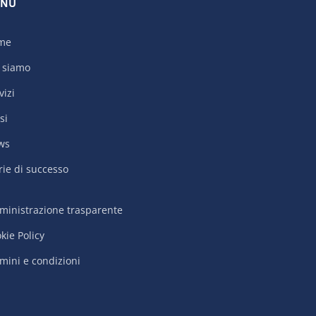
NU
me
 siamo
vizi
si
ws
rie di successo
inistrazione trasparente
kie Policy
mini e condizioni