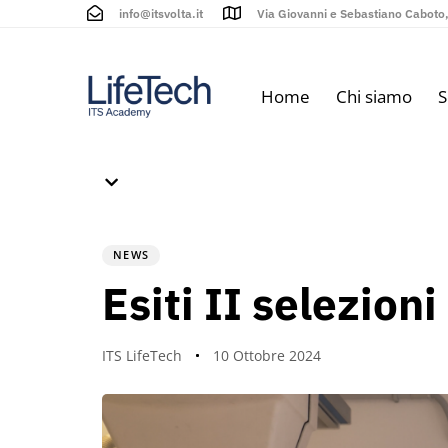
info@itsvolta.it
Via Giovanni e Sebastiano Caboto, 
Home
Chi siamo
S
PUBLISHED
Author
Published
IN:
on:
NEWS
Esiti II selezio
ITS LifeTech
10 Ottobre 2024