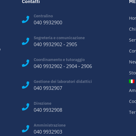
Contatti
ME
Centralino
Ho
040 9932900
Chi
Segreteria e comunicazione
Ser
040 9932902
-
2905
e
Cor
Coordinamento e tutoraggio
Ne
040 9932902
-
2904
-
2906
Sto
Gestione dei laboratori didattici
040 9932907
Amm
Coo
Direzione
040 9932908
Ter
Amministrazione
040 9932903