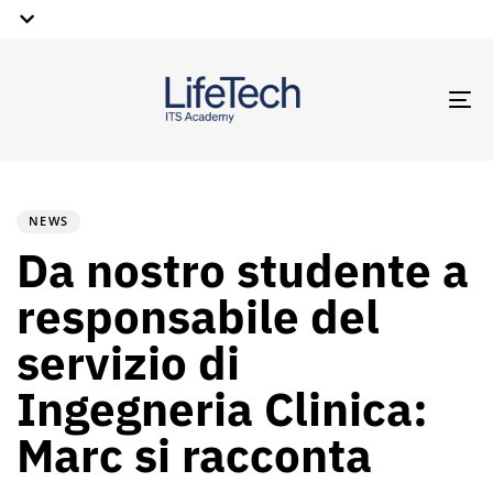
TO
NA
PUBLISHED
Author
Published
IN:
on:
NEWS
Da nostro studente a
responsabile del
servizio di
Ingegneria Clinica:
Marc si racconta