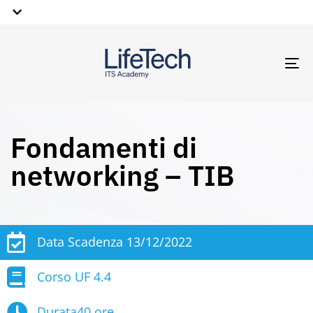
TO
NA
Fondamenti di
networking – TIB
Data Scadenza 13/12/2022
Corso UF 4.4
Durata40 ore