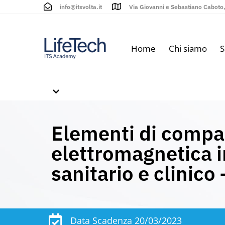
info@itsvolta.it
Via Giovanni e Sebastiano Caboto, 
Home
Chi siamo
S
Elementi di compat
elettromagnetica 
sanitario e clinico
Data Scadenza 20/03/2023