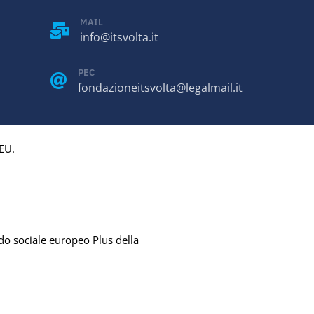
MAIL
info@itsvolta.it
PEC
fondazioneitsvolta@legalmail.it
EU.
ndo sociale europeo Plus della