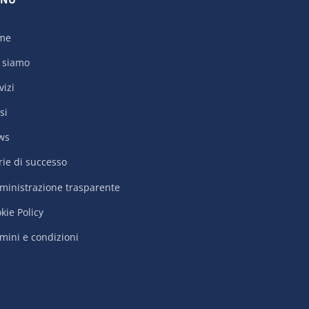
me
 siamo
vizi
si
ws
rie di successo
inistrazione trasparente
kie Policy
mini e condizioni