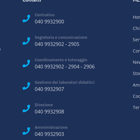
Centralino
Ho
040 9932900
Chi
Segreteria e comunicazione
Ser
040 9932902
-
2905
e
Cor
Coordinamento e tutoraggio
Ne
040 9932902
-
2904
-
2906
Sto
Gestione dei laboratori didattici
Amm
040 9932907
Coo
Direzione
Ter
040 9932908
Amministrazione
040 9932903