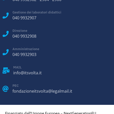
Gestione dei laboratori didattici
040 9932907
Direzione
040 9932908
Amministrazione
040 9932903
MAIL
info@itsvolta.it
PEC
fondazioneitsvolta@legalmail.it
Finanziato dall’Unione Europea – NextGenerationEU.