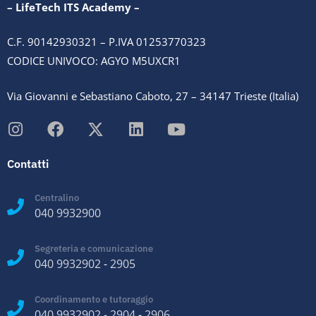
– LifeTech ITS Academy –
C.F. 90142930321 – P.IVA 01253770323
CODICE UNIVOCO: AGYO M5UXCR1
Via Giovanni e Sebastiano Caboto, 27 – 34147 Trieste (Italia)
Contatti
Centralino
040 9932900
Segreteria e comunicazione
040 9932902
-
2905
Coordinamento e tutoraggio
040 9932902
-
2904
-
2906