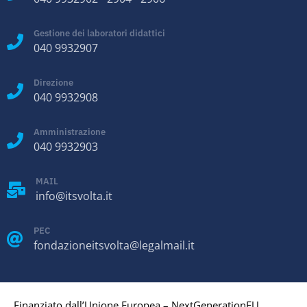
Gestione dei laboratori didattici
040 9932907
Direzione
040 9932908
Amministrazione
040 9932903
MAIL
info@itsvolta.it
PEC
fondazioneitsvolta@legalmail.it
Finanziato dall’Unione Europea – NextGenerationEU.