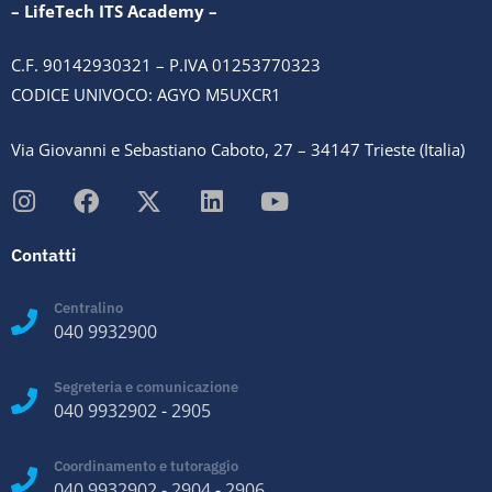
– LifeTech ITS Academy –
C.F. 90142930321 – P.IVA 01253770323
CODICE UNIVOCO: AGYO M5UXCR1
Via Giovanni e Sebastiano Caboto, 27 – 34147 Trieste (Italia)
Contatti
Centralino
040 9932900
Segreteria e comunicazione
040 9932902
-
2905
Coordinamento e tutoraggio
040 9932902
-
2904
-
2906